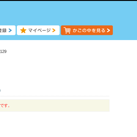
129
)
中です。