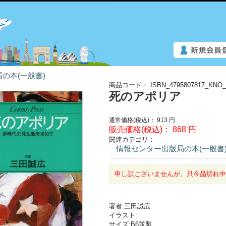
の本(一般書)
商品コード：
ISBN_4795807817_KNO_
死のアポリア
通常価格(税込)：
913
円
販売価格(税込)：
868
円
関連カテゴリ：
情報センター出版局の本(一般書
申し訳ございませんが、只今品切れ
.
著者:三田誠広
イラスト:
サイズ:B6並製