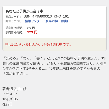
あなたと子供が出会う本
ISBN_4795809313_KNO_161
商品コード：
情報センター出版局の本(一般書)
関連カテゴリ：
通常価格(税込)：
971
円
923
円
販売価格(税込)：
申し訳ございませんが、只今品切れ中です。
「ほめる」「聴く」「書く」-たった3つの技術が子供を変えた。3年
越しの家庭内暴力が解決し、どもり・夜尿症が2週間で治り、万引き
少年がテストで1番をとる…。40年以上教師を勤めてきた著者の
「ほめ育て術」。
著者:長谷川由夫
イラスト:
サイズ:B6
発行日: