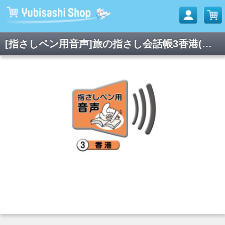
[指さしペン用音声]旅の指さし会話帳3香港(広東語)[第3版]