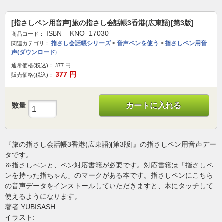
[指さしペン用音声]旅の指さし会話帳3香港(広東語)[第3版]
ISBN__KNO_17030
商品コード：
指さし会話帳シリーズ
>
音声ペンを使う
>
指さしペン用音
関連カテゴリ：
声(ダウンロード)
通常価格(税込)：
377
円
377
円
販売価格(税込)：
数量
カートに入れる
『旅の指さし会話帳3香港(広東語)[第3版]』の指さしペン用音声デー
タです。
※指さしペンと、ペン対応書籍が必要です。対応書籍は「指さしペ
ンを持った指ちゃん」のマークがある本です。指さしペンにこちら
の音声データをインストールしていただきますと、本にタッチして
使えるようになります。
著者:YUBISASHI
イラスト: