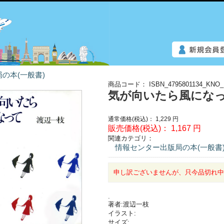
の本(一般書)
商品コード：
ISBN_4795801134_KNO_
気が向いたら風にな
通常価格(税込)：
1,229
円
販売価格(税込)：
1,167
円
関連カテゴリ：
情報センター出版局の本(一般書
申し訳ございませんが、只今品切れ
.
著者:渡辺一枝
イラスト:
サイズ: