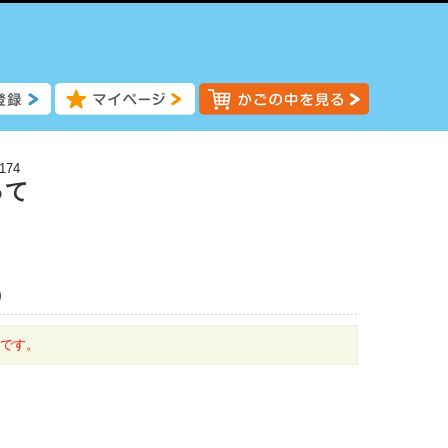
174
って
)
中です。