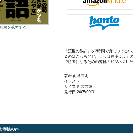
画像を拡大する
「渡世の教訓」を2時間で身につけるい
るのはこっちだぜ。少しは腰使えよ」の
で勝者になるための究極のビジネス用
著者:向谷匡史
イラスト:
サイズ:四六並製
発行日:2005/09/01