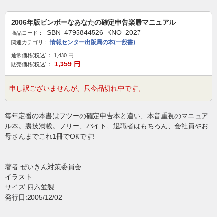
2006年版ビンボーなあなたの確定申告楽勝マニュアル
ISBN_4795844526_KNO_2027
商品コード：
情報センター出版局の本(一般書)
関連カテゴリ：
通常価格(税込)：
1,430
円
1,359
円
販売価格(税込)：
申し訳ございませんが、只今品切れ中です。
毎年定番の本書はフツーの確定申告本と違い、本音重視のマニュア
ル本。裏技満載。フリー、バイト、退職者はもちろん、会社員やお
母さんまでこれ1冊でOKです!
著者:ぜいきん対策委員会
イラスト:
サイズ:四六並製
発行日:2005/12/02