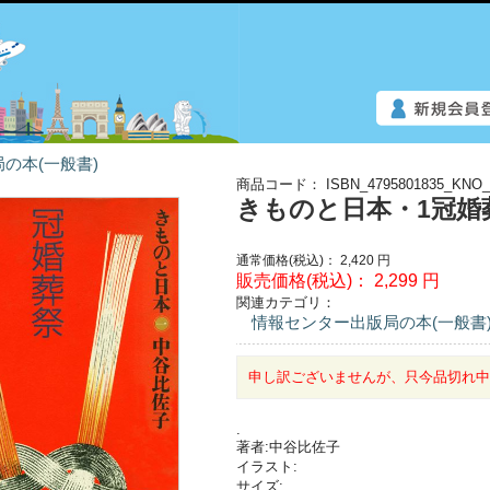
の本(一般書)
商品コード：
ISBN_4795801835_KNO_
きものと日本・1冠婚
通常価格(税込)：
2,420
円
販売価格(税込)：
2,299
円
関連カテゴリ：
情報センター出版局の本(一般書
申し訳ございませんが、只今品切れ
.
著者:中谷比佐子
イラスト:
サイズ: