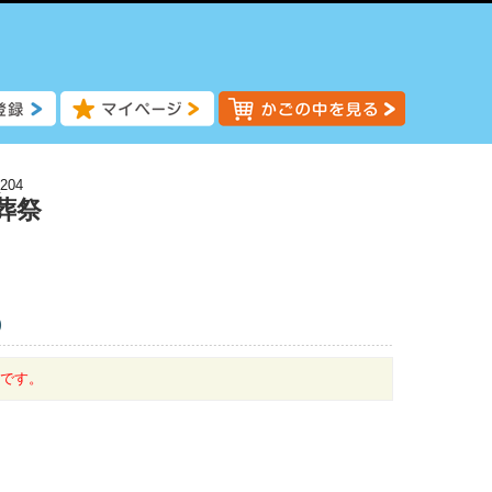
204
葬祭
)
中です。