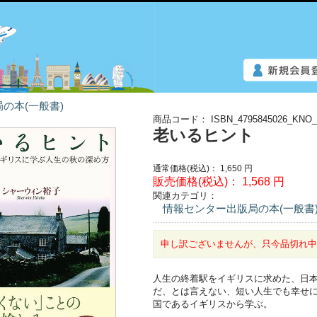
の本(一般書)
商品コード：
ISBN_4795845026_KNO_
老いるヒント
通常価格(税込)：
1,650
円
販売価格(税込)：
1,568
円
関連カテゴリ：
情報センター出版局の本(一般書
申し訳ございませんが、只今品切れ
人生の終着駅をイギリスに求めた、日
だ、とは言えない、短い人生でも幸せ
国であるイギリスから学ぶ。