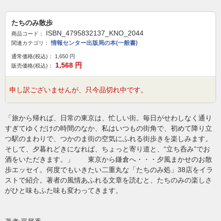
たちのみ散歩
ISBN_4795832137_KNO_2044
商品コード：
情報センター出版局の本(一般書)
関連カテゴリ：
通常価格(税込)：
1,650
円
1,568
円
販売価格(税込)：
申し訳ございませんが、只今品切れ中です。
「旅から帰れば、日常の東京は、忙しい街。毎日がせわしなく通り
すぎてゆくだけの時間のなか、私はいつもの街角で、初めて降り立
つ駅のまわりで、つかのま街の空気にふれる街歩きを楽しみます。
そして、夕暮れどきになれば、ちょっと寄り道と、“立ち呑み”でお
酒をいただきます。」 東京から鎌倉へ・・・夕風まかせのお散
歩エッセイ。何度でもいきたい二重丸な「たちのみ処」38店をイラ
ストで紹介。著者の風情あふれる文章を読むと、たちのみの楽しさ
がひと味もふた味も変わってきます。