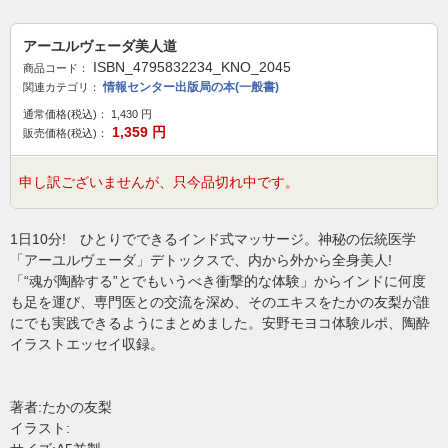
アーユルヴェーダ美人道
ISBN_4795832234_KNO_2045
商品コード：
情報センター出版局の本(一般書)
関連カテゴリ：
通常価格(税込)：
1,430
円
1,359
円
販売価格(税込)：
申し訳ございませんが、只今品切れ中です。
1日10分! ひとりでできるインド式マッサージ。神秘の伝統医学
「アーユルヴェーダ」デトックスで、内から外から全身美人!
「“魂が陶酔する”とでもいうべき衝撃的な体験」からインドに何度
も足を運び、専門医との交流を深め、そのエキスをたかの友梨が誰
にでも実践できるようにまとめました。安野モヨコ体験ルポ、陶酔
イラストエッセイ収録。
著者:たかの友梨
イラスト: