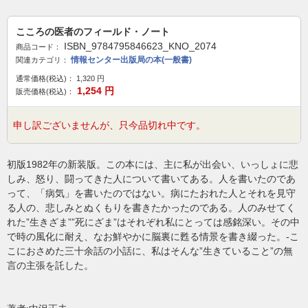
こころの医者のフィールド・ノート
ISBN_9784795846623_KNO_2074
商品コード：
情報センター出版局の本(一般書)
関連カテゴリ：
通常価格(税込)：
1,320
円
1,254
円
販売価格(税込)：
申し訳ございませんが、只今品切れ中です。
初版1982年の新装版。この本には、主に私が出会い、いっしょに悲
しみ、怒り、闘ってきた人について書いてある。人を書いたのであ
って、「病気」を書いたのではない。病にたおれた人とそれを見守
る人の、悲しみとぬくもりを書きたかったのである。人のみせてく
れた”生きざま””死にざま”はそれぞれ私にとっては感銘深い。その中
で時の風化に耐え、なお鮮やかに脳裏に甦る情景を書き綴った。-こ
こにおさめた三十余話の小話に、私はそんな”生きていること”の無
言の主張を託した。