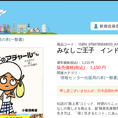
の本(一般書)
商品コード：
ISBN_9784795834033_K
みなしご王子 イン
通常価格(税込)：
1,210
円
販売価格(税込)：
1,150
円
関連カテゴリ：
情報センター出版局の本(一般書
申し訳ございませんが、只今品切れ
伝説の"路上系”コミック、待望のリニ
なしの貧しさを抱える、超”格差先進都
生き方は、「強く生きるヒント」にあ