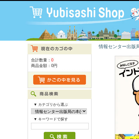
情報センター出版局
合計数量：
0
商品金額：
0円
▼ カテゴリから選ぶ
▼ キーワードで探す