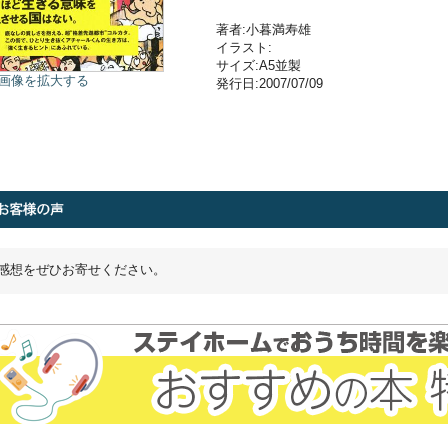
著者:小暮満寿雄
イラスト:
サイズ:A5並製
画像を拡大する
発行日:2007/07/09
感想をぜひお寄せください。