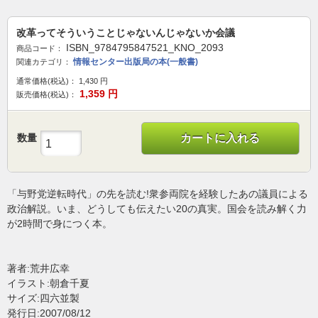
改革ってそういうことじゃないんじゃないか会議
ISBN_9784795847521_KNO_2093
商品コード：
情報センター出版局の本(一般書)
関連カテゴリ：
通常価格(税込)：
1,430
円
1,359
円
販売価格(税込)：
数量
カートに入れる
「与野党逆転時代」の先を読む!衆参両院を経験したあの議員による
政治解説。いま、どうしても伝えたい20の真実。国会を読み解く力
が2時間で身につく本。
著者:荒井広幸
イラスト:朝倉千夏
サイズ:四六並製
発行日:2007/08/12