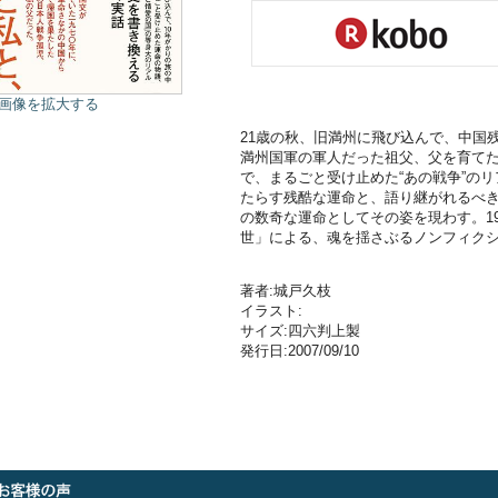
画像を拡大する
21歳の秋、旧満州に飛び込んで、中国
満州国軍の軍人だった祖父、父を育て
で、まるごと受け止めた“あの戦争”のリ
たらす残酷な運命と、語り継がれるべき
の数奇な運命としてその姿を現わす。1
世」による、魂を揺さぶるノンフィク
著者:城戸久枝
イラスト:
サイズ:四六判上製
発行日:2007/09/10