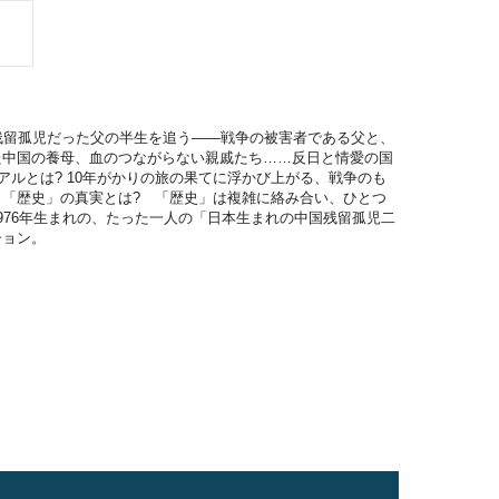
残留孤児だった父の半生を追う――戦争の被害者である父と、
た中国の養母、血のつながらない親戚たち……反日と情愛の国
アルとは? 10年がかりの旅の果てに浮かび上がる、戦争のも
「歴史」の真実とは? 「歴史」は複雑に絡み合い、ひとつ
976年生まれの、たった一人の「日本生まれの中国残留孤児二
ション。