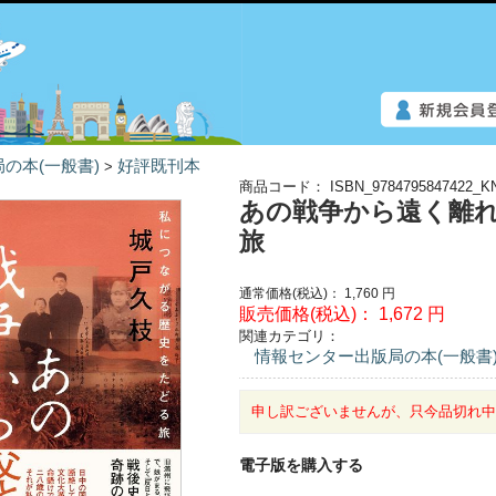
の本(一般書)
好評既刊本
>
商品コード：
ISBN_9784795847422_K
あの戦争から遠く離
旅
通常価格(税込)：
1,760
円
販売価格(税込)：
1,672
円
関連カテゴリ：
情報センター出版局の本(一般書
申し訳ございませんが、只今品切れ
電子版を購入する