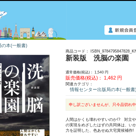
の本(一般書)
商品コード：
ISBN_9784795847828_K
新装版 洗脳の楽園
通常価格(税込)：
1,540
円
販売価格(税込)：
1,462
円
関連カテゴリ：
情報センター出版局の本(一般書
申し訳ございませんが、只今品切れ
人間はかくも壊れやすいのか!? 対立
の実現をめざしたはずの共同体は、い
力を証明した、色あせぬ大宅賞候補作!