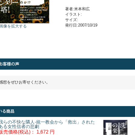
著者:米本和広
イラスト:
サイズ:
発行日:2007/10/19
画像を拡大する
感想をぜひお寄せください。
我らの不快な隣人-統一教会から「救出」された
ある女性信者の悲劇
販売価格(税込)：
1,672 円