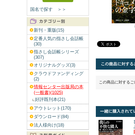
国名で探す ＞＞
新刊・重版(15)
定番人気の指さし会話帳
(30)
指さし会話帳シリーズ
(307)
オリジナルグッズ(3)
クラウドファンディング
(2)
この商品に対するご
情報センター出版局の本
(一般書)(1025)
好評既刊本(21)
アウトレット(170)
ダウンロード(84)
法人様向け(18)