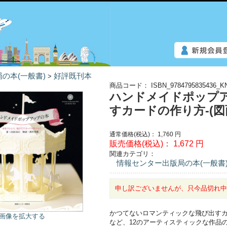
の本(一般書)
好評既刊本
>
商品コード：
ISBN_9784795835436_K
ハンドメイドポップア
すカードの作り方-(図面
通常価格(税込)：
1,760
円
販売価格(税込)：
1,672
円
関連カテゴリ：
情報センター出版局の本(一般書
申し訳ございませんが、只今品切れ
かつてないロマンティックな飛び出すカ
画像を拡大する
など、12のアーティスティックな作品