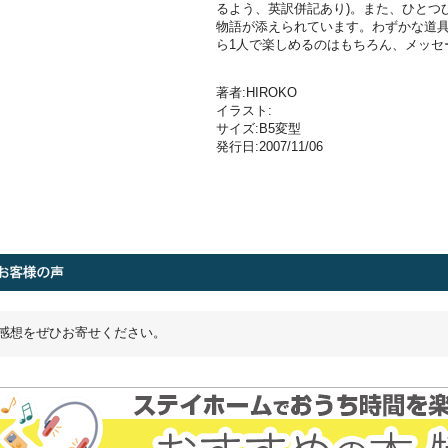
るよう、英訳併記あり)。また、ひとつ
物語が添えられています。わずかな道
ら1人で楽しめるのはもちろん、メッセ
著者:HIROKO
イラスト:
サイズ:B5変型
発行日:2007/11/06
感想をぜひお寄せください。