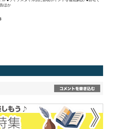
申告ほか
修