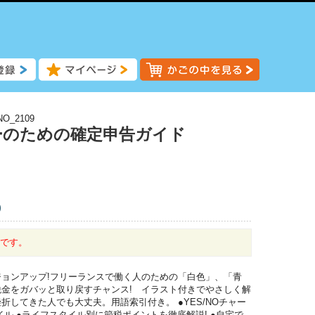
NO_2109
ーのための確定申告ガイド
)
中です。
ョンアップ!フリーランスで働く人のための「白色」、「青
金をガバッと取り戻すチャンス! イラスト付きでやさしく解
してきた人でも大丈夫。用語索引付き。 ●YES/NOチャー
ル ●ライフスタイル別に節税ポイントを徹底解説! ●自宅で