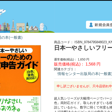
の本(一般書)
商品コード：
ISBN_9784795848023_K
日本一やさしいフリ
通常価格(税込)：
1,650
円
販売価格(税込)：
1,568
円
関連カテゴリ：
情報センター出版局の本(一般書
申し訳ございませんが、只今品切れ
超人気シリーズが大幅増ページでバージ
色」両対応ガイド。取られすぎている税
説しているから、数字に弱くて何度も挫折
トで診断!あなたにピッタリの申告スタイ