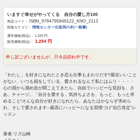
いますぐ幸せがやってくる 自分の愛し方100
ISBN_9784795848122_KNO_2113
商品コード：
情報センター出版局の本(一般書)
関連カテゴリ：
通常価格(税込)：
1,320
円
1,254
円
販売価格(税込)：
申し訳ございませんが、只今品切れ中です。
「わたし」を好きになれたとき恋も仕事もまわりだす!!最近いいこと
がない、いつも損をしている、愛されるなんて私にはムリ・・・・
心の淵から溜め息が聞こえてきたら、自由でハッピーな笑顔を、さ
あ、チャージ。「自分を愛する」気持ちよさを、もっと、もっと求
めること!そんな自分が好きになれたら、あなたはかならず求めら
れ、そして愛されます--最高にハッピーになる習慣づけ”自己肯定”レ
ッスン
著者:リズ山崎