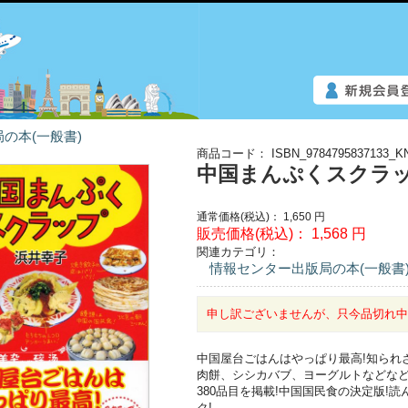
の本(一般書)
商品コード：
ISBN_9784795837133_K
中国まんぷくスクラ
通常価格(税込)：
1,650
円
販売価格(税込)：
1,568
円
関連カテゴリ：
情報センター出版局の本(一般書
申し訳ございませんが、只今品切れ
中国屋台ごはんはやっぱり最高!知られ
肉餅、シシカバブ、ヨーグルトなどなど
380品目を掲載!中国国民食の決定版!
ク!