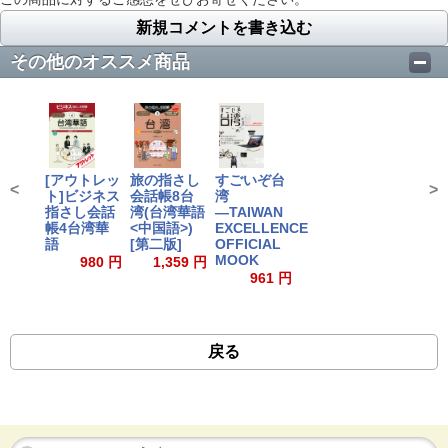
新規コメントを書き込む
その他のオススメ商品
[アウトレッ
旅の指さし
すごいぞ台
<
>
ト]ビジネス
会話帳8台
湾
指さし会話
湾(台湾華語
―TAIWAN
帳4台湾華
<中国語>)
EXCELLENCE
語
[第二版]
OFFICIAL
MOOK
980 円
1,359 円
961 円
戻る