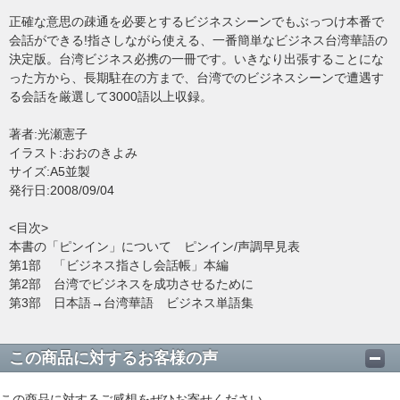
正確な意思の疎通を必要とするビジネスシーンでもぶっつけ本番で
会話ができる!指さしながら使える、一番簡単なビジネス台湾華語の
決定版。台湾ビジネス必携の一冊です。いきなり出張することにな
った方から、長期駐在の方まで、台湾でのビジネスシーンで遭遇す
る会話を厳選して3000語以上収録。
著者:光瀬憲子
イラスト:おおのきよみ
サイズ:A5並製
発行日:2008/09/04
<目次>
本書の「ピンイン」について ピンイン/声調早見表
第1部 「ビジネス指さし会話帳」本編
第2部 台湾でビジネスを成功させるために
第3部 日本語→台湾華語 ビジネス単語集
この商品に対するお客様の声
この商品に対するご感想をぜひお寄せください。