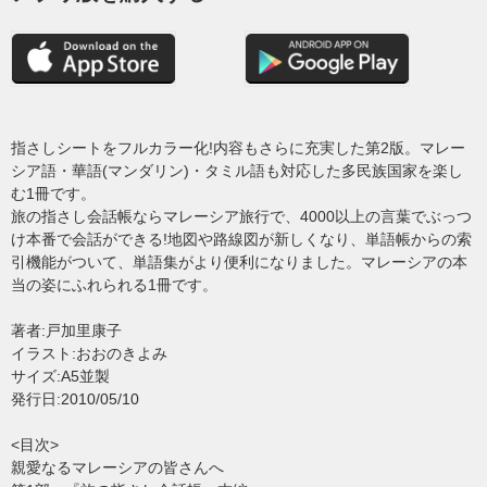
指さしシートをフルカラー化!内容もさらに充実した第2版。マレー
シア語・華語(マンダリン)・タミル語も対応した多民族国家を楽し
む1冊です。
旅の指さし会話帳ならマレーシア旅行で、4000以上の言葉でぶっつ
け本番で会話ができる!地図や路線図が新しくなり、単語帳からの索
引機能がついて、単語集がより便利になりました。マレーシアの本
当の姿にふれられる1冊です。
著者:戸加里康子
イラスト:おおのきよみ
サイズ:A5並製
発行日:2010/05/10
<目次>
親愛なるマレーシアの皆さんへ