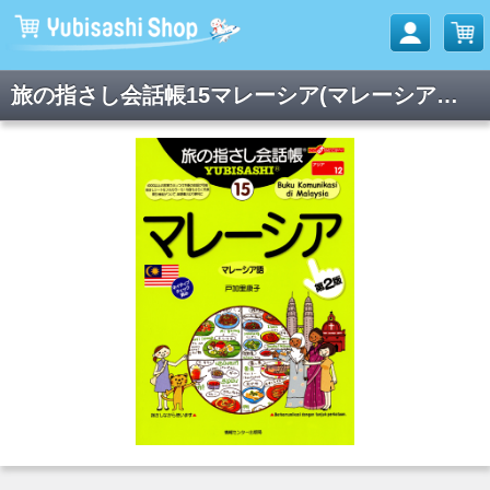
旅の指さし会話帳15マレーシア(マレーシア語)[第2版]