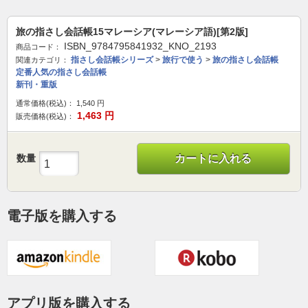
旅の指さし会話帳15マレーシア(マレーシア語)[第2版]
ISBN_9784795841932_KNO_2193
商品コード：
指さし会話帳シリーズ
>
旅行で使う
>
旅の指さし会話帳
関連カテゴリ：
定番人気の指さし会話帳
新刊・重版
通常価格(税込)：
1,540
円
1,463
円
販売価格(税込)：
数量
カートに入れる
電子版を購入する
アプリ版を購入する