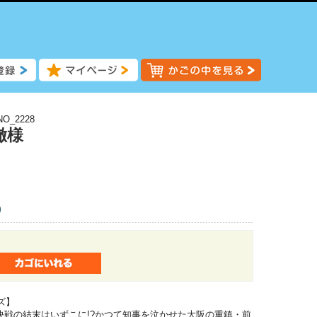
NO_2228
徹様
)
ズ】
決戦の結末はいずこに!?かつて知事を泣かせた大阪の重鎮・前