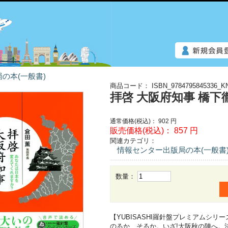
の本(一般書)
商品コード：
ISBN_9784795845336_K
拝啓 大阪府知事 橋下
通常価格(税込)：
902
円
販売価格(税込)：
857
円
関連カテゴリ：
情報センター出版局の本(一般書
数量：
【YUBISASHI羅針盤プレミアムシリー
のるか、そるか。いざ!大阪秋の陣へ。