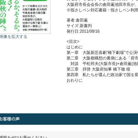
大阪府市長会会長の倉田薫池田市長が、
※指さしペン対応書籍・指さしペン利
著者:倉田薫
サイズ:新書判
発行日:2011/08/16
画像を拡大する
<目次>
はじめに
第一章 大阪新悲喜劇“橋下劇場”で公演
第二章 大阪都構想の裏側にある「府
対談 平松邦夫(大阪市長)×倉田薫(池
第三章 拝啓 大阪府知事 橋下徹 様
第四章 私たちが選んだ政治家で国を
おわりに
感想をぜひお寄せください。