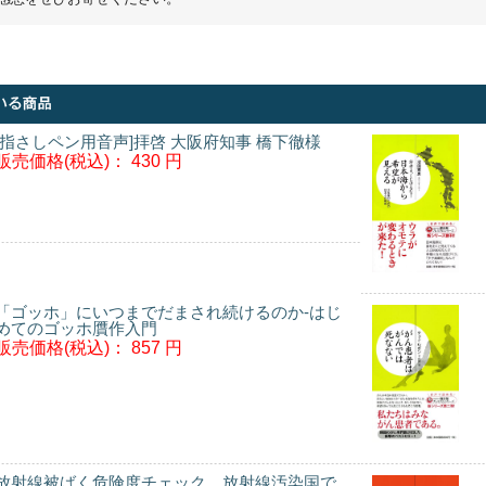
[指さしペン用音声]拝啓 大阪府知事 橋下徹様
販売価格(税込)：
430 円
「ゴッホ」にいつまでだまされ続けるのか-はじ
めてのゴッホ贋作入門
販売価格(税込)：
857 円
放射線被ばく危険度チェック 放射線汚染国で