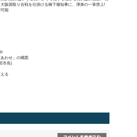
大阪国取り合戦を仕掛ける橋下徹知事に、渾身の一筆啓上!
用可能
中
市あわせ」の構図
田市長)
変える