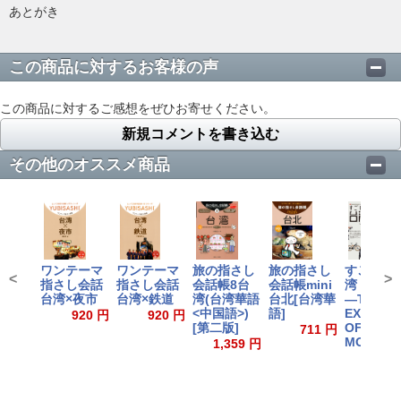
あとがき
この商品に対するお客様の声
この商品に対するご感想をぜひお寄せください。
新規コメントを書き込む
その他のオススメ商品
ワンテーマ
ワンテーマ
旅の指さし
旅の指さし
すごいぞ
<
>
指さし会話
指さし会話
会話帳8台
会話帳mini
湾
台湾×夜市
台湾×鉄道
湾(台湾華語
台北[台湾華
―TAIWA
<中国語>)
語]
EXCELL
920 円
920 円
[第二版]
OFFICIA
711 円
MOOK
1,359 円
961