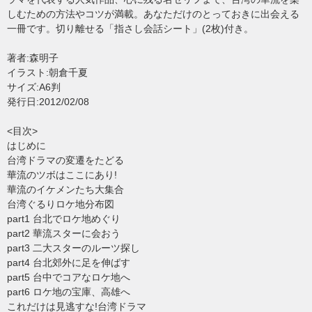
しむための方法やコツが満載。あなただけのとっておきに出会える
一冊です。切り離せる「指さし会話シート」(2枚)付き。
著者:森明子
イラスト:朝倉千夏
サイズ:A6判
発行日:2012/02/08
<目次>
はじめに
台湾ドラマの変遷をたどる
華流のツボはここにあり!
華流のイケメンたち大集合
台湾ぐるりロケ地分布図
part1 台北でロケ地めぐり
part2 華流スターに会おう
part3 二大スターのルーツ探し
part4 台北郊外に足を伸ばす
part5 台中でコアなロケ地へ
part6 ロケ地の宝庫、高雄へ
これだけは見逃すな!台湾ドラマ