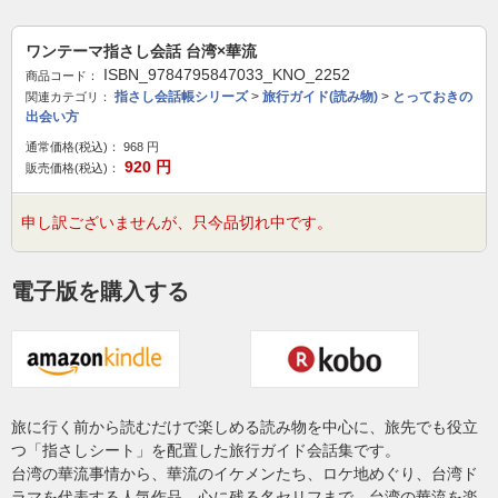
ワンテーマ指さし会話 台湾×華流
ISBN_9784795847033_KNO_2252
商品コード：
指さし会話帳シリーズ
>
旅行ガイド(読み物)
>
とっておきの
関連カテゴリ：
出会い方
通常価格(税込)：
968
円
920
円
販売価格(税込)：
申し訳ございませんが、只今品切れ中です。
電子版を購入する
旅に行く前から読むだけで楽しめる読み物を中心に、旅先でも役立
つ「指さしシート」を配置した旅行ガイド会話集です。
台湾の華流事情から、華流のイケメンたち、ロケ地めぐり、台湾ド
ラマを代表する人気作品、心に残る名セリフまで、台湾の華流を楽