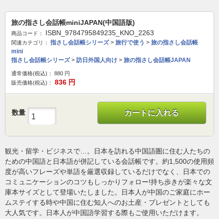
旅の指さし会話帳miniJAPAN(中国語版)
ISBN_9784795849235_KNO_2263
商品コード：
指さし会話帳シリーズ
>
旅行で使う
>
旅の指さし会話帳
関連カテゴリ：
mini
指さし会話帳シリーズ
>
訪日外国人向け
>
旅の指さし会話帳JAPAN
通常価格(税込)：
880
円
836
円
販売価格(税込)：
数量
カートに入れる
観光・留学・ビジネスで…。日本を訪れる中国語圏に住む人たちの
ための中国語と日本語が併記している会話帳です。約1,500の使用頻
度が高いフレーズや単語を厳選収録しているだけでなく、日本での
コミュニケーションのコツもしっかりフォロー!持ち歩きが楽々な文
庫本サイズとして登場いたしました。日本人が中国のご家庭にホー
ムステイする時や中国に住む知人へのお土産・プレゼントとしても
大人気です。日本人が中国語学習する際もご使用いただけます。