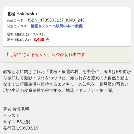
北極 Hokkyoku
ISBN_4795803137_KNO_245
商品コード：
情報センター出版局の本(一般書)
関連カテゴリ：
通常価格(税込)：
3,631
円
3,450
円
販売価格(税込)：
申し訳ございませんが、只今品切れ中です。
酷寒と氷に閉ざされた「北極・最北の村」を中心に、著者は6年前か
ら徹底して撮影・取材をつづけた。知られざる驚異の大自然と頑固
なまでに狩猟生活を維持するエスキモーの知恵を、超弩級の写真と
現地生活の皮膚感覚で報告する。地球ドキュメント第一弾。
著者:佐藤秀明
イラスト:
サイズ:B5上製
発行日:1989/03/19