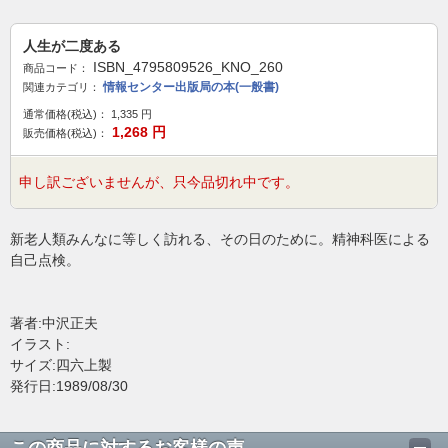
人生が二度ある
ISBN_4795809526_KNO_260
商品コード：
情報センター出版局の本(一般書)
関連カテゴリ：
通常価格(税込)：
1,335
円
1,268
円
販売価格(税込)：
申し訳ございませんが、只今品切れ中です。
新老人類みんなに等しく訪れる、その日のために。精神科医による
自己点検。
著者:中沢正夫
イラスト:
サイズ:四六上製
発行日:1989/08/30