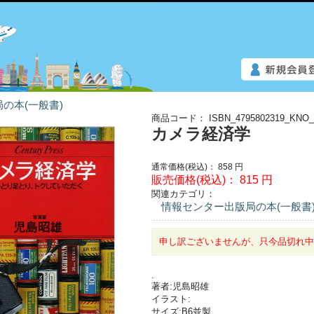
の本(一般書)
商品コード：
ISBN_4795802319_KNO_
カメラ経済学
通常価格(税込)：
858
円
販売価格(税込)：
815
円
関連カテゴリ：
情報センター出版局の本(一般書
申し訳ございませんが、只今品切れ
.
著者:児島昭雄
イラスト:
サイズ:B6並製