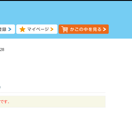
28
)
中です。