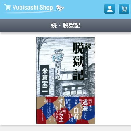
続・脱獄記