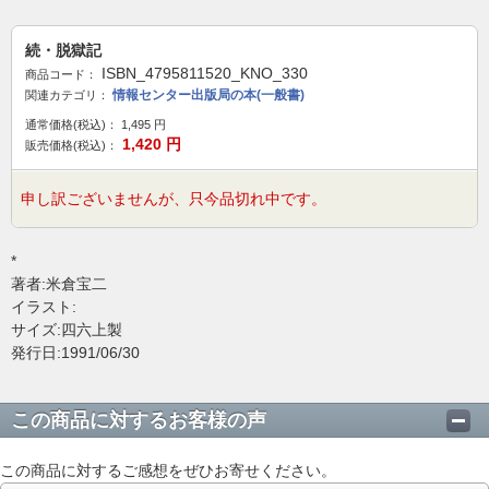
続・脱獄記
ISBN_4795811520_KNO_330
商品コード：
情報センター出版局の本(一般書)
関連カテゴリ：
通常価格(税込)：
1,495
円
1,420
円
販売価格(税込)：
申し訳ございませんが、只今品切れ中です。
*
著者:米倉宝二
イラスト:
サイズ:四六上製
発行日:1991/06/30
この商品に対するお客様の声
この商品に対するご感想をぜひお寄せください。