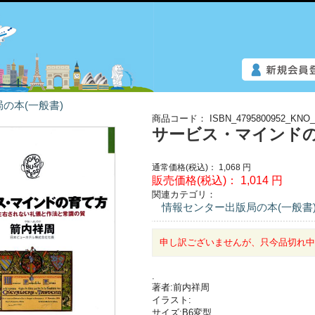
の本(一般書)
商品コード：
ISBN_4795800952_KNO_
サービス・マインド
通常価格(税込)：
1,068
円
販売価格(税込)：
1,014
円
関連カテゴリ：
情報センター出版局の本(一般書
申し訳ございませんが、只今品切れ
.
著者:前内祥周
イラスト:
サイズ:B6変型