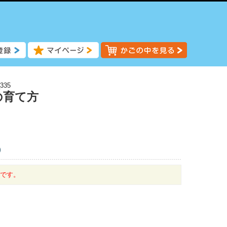
335
の育て方
)
中です。