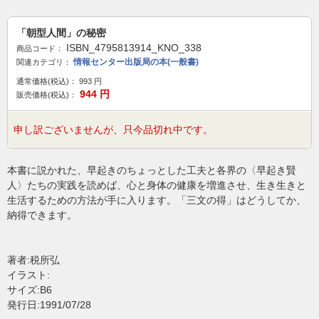
「朝型人間」の秘密
ISBN_4795813914_KNO_338
商品コード：
情報センター出版局の本(一般書)
関連カテゴリ：
通常価格(税込)：
993
円
944
円
販売価格(税込)：
申し訳ございませんが、只今品切れ中です。
本書に説かれた、早起きのちょっとした工夫と各界の〈早起き賢
人〉たちの実践を読めば、心と身体の健康を増進させ、生き生きと
生活するための方法が手に入ります。「三文の得」はどうしてか、
納得できます。
著者:税所弘
イラスト:
サイズ:B6
発行日:1991/07/28