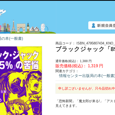
の本(一般書)
商品コード：
ISBN_4795807434_KNO_
ブラックジャック「89
通常価格(税込)：
1,388
円
販売価格(税込)：
1,319
円
関連カテゴリ：
情報センター出版局の本(一般書
申し訳ございませんが、只今品切れ
「恐怖新聞」「魔太郎が来る!」「アス
見えてきます。