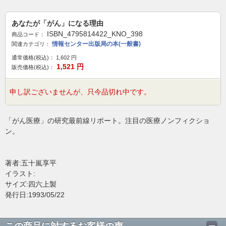
あなたが「がん」になる理由
ISBN_4795814422_KNO_398
商品コード：
情報センター出版局の本(一般書)
関連カテゴリ：
通常価格(税込)：
1,602
円
1,521
円
販売価格(税込)：
申し訳ございませんが、只今品切れ中です。
「がん医療」の研究最前線リポート。注目の医療ノンフィクショ
ン。
著者:五十嵐享平
イラスト:
サイズ:四六上製
発行日:1993/05/22