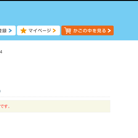
4
)
中です。