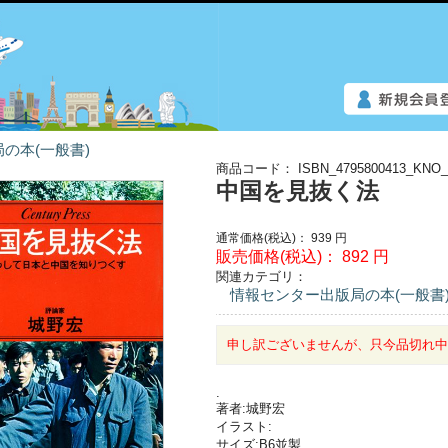
の本(一般書)
商品コード：
ISBN_4795800413_KNO_
中国を見抜く法
通常価格(税込)：
939
円
販売価格(税込)：
892
円
関連カテゴリ：
情報センター出版局の本(一般書
申し訳ございませんが、只今品切れ
.
著者:城野宏
イラスト:
サイズ:B6並製