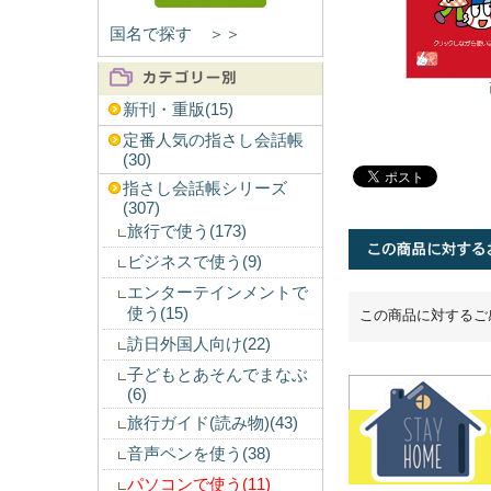
国名で探す ＞＞
新刊・重版(15)
定番人気の指さし会話帳
(30)
指さし会話帳シリーズ
(307)
旅行で使う(173)
ビジネスで使う(9)
エンターテインメントで
使う(15)
この商品に対するご
訪日外国人向け(22)
子どもとあそんでまなぶ
(6)
旅行ガイド(読み物)(43)
音声ペンを使う(38)
パソコンで使う(11)