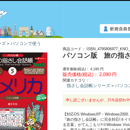
ーズ
パソコンで使う
>
商品コード：
ISBN_4795806977_KNO_
パソコン版 旅の指さ
通常価格(税込)：
4,180
円
販売価格(税込)：
2,090
円
関連カテゴリ：
指さし会話帳シリーズ
パソコ
>
申し訳ございませんが、只今品切れ
【対応OS:WindowsXP・Windows
『旅の指さし会話帳』に完全対応!ネイ
る言葉」がてんこもり!!※Windows V
め、商品お届け後にご利用いただける