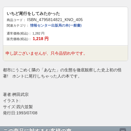
いちど尾行をしてみたかった
ISBN_4795814821_KNO_405
商品コード：
情報センター出版局の本(一般書)
関連カテゴリ：
通常価格(税込)：
1,282
円
1,218
円
販売価格(税込)：
申し訳ございませんが、只今品切れ中です。
都市にうごめく隣の「あなた」の生態を徹底観察した史上初の怪
著! ホントに尾行しちゃった人の本です。
著者:桝田武宗
イラスト:
サイズ:四六並製
発行日:1993/07/08