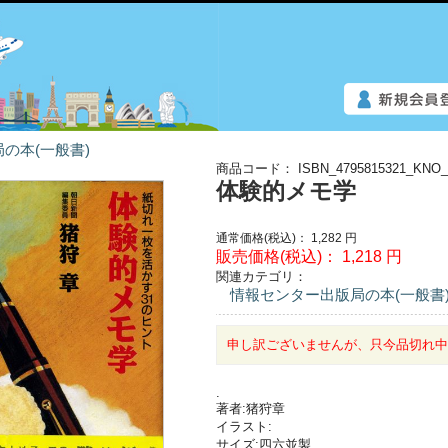
の本(一般書)
商品コード：
ISBN_4795815321_KNO_
体験的メモ学
通常価格(税込)：
1,282
円
販売価格(税込)：
1,218
円
関連カテゴリ：
情報センター出版局の本(一般書
申し訳ございませんが、只今品切れ
.
著者:猪狩章
イラスト:
サイズ:四六並製