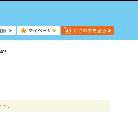
406
)
中です。