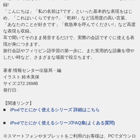
録!
「こんにちは」「私の名前は?です」といった基本的な表現をはじ
め、「これはいくらですか?」「乾杯!」など活用度の高い言葉、
「あなたのことが好きです」「救急車を呼んでください!」など高度
な表現も収録。
耳で聞いてそのまま発音するだけで、実際の会話ですぐに使える表
現が身につきます。
旅行会話やフィリピン語学習の第一歩に、また実用的な語彙を増や
したい時など、さまざまな場面で役立ちます。
著者:情報センター出版局・編
イラスト:鈴木美保
サイズ:272.26MB
発行日:
【関連リンク】
■
iPodでとにかく使えるシリーズ 詳細はこちら
■
iPodでとにかく使えるシリーズFAQ集(よくある質問)
※スマートフォンやタブレットをご利用のお客様は、PCでダウンロ