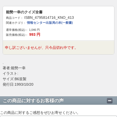
能勢一幸のクイズ全書
ISBN_4795814716_KNO_413
商品コード：
情報センター出版局の本(一般書)
関連カテゴリ：
通常価格(税込)：
1,046
円
993
円
販売価格(税込)：
申し訳ございませんが、只今品切れ中です。
.
著者:能勢一幸
イラスト:
サイズ:B6並製
発行日:1993/10/20
この商品に対するお客様の声
この商品に対するご感想をぜひお寄せください。