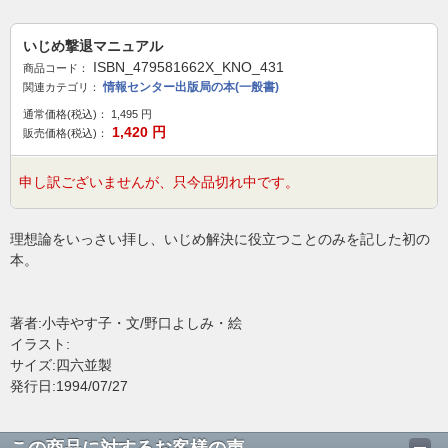
いじめ撃退マニュアル
ISBN_479581662X_KNO_431
商品コード：
情報センター出版局の本(一般書)
関連カテゴリ：
通常価格(税込)：
1,495
円
1,420
円
販売価格(税込)：
申し訳ございませんが、只今品切れ中です。
理想論をいっさい拝し、いじめ解決に役立つことのみを記した初の
本。
著者:小寺やす子・文/野口よしみ・絵
イラスト:
サイズ:四六並製
発行日:1994/07/27