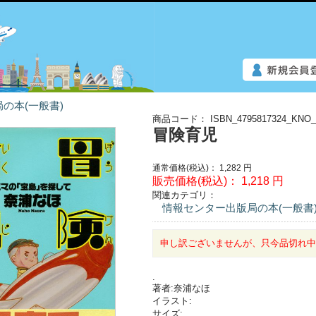
の本(一般書)
商品コード：
ISBN_4795817324_KNO_
冒険育児
通常価格(税込)：
1,282
円
販売価格(税込)：
1,218
円
関連カテゴリ：
情報センター出版局の本(一般書
申し訳ございませんが、只今品切れ
.
著者:奈浦なほ
イラスト:
サイズ: