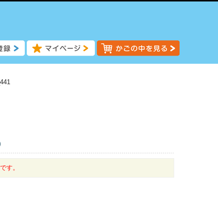
441
)
中です。