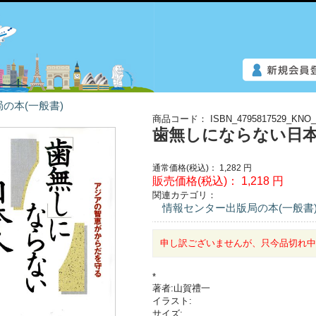
の本(一般書)
商品コード：
ISBN_4795817529_KNO_
歯無しにならない日
通常価格(税込)：
1,282
円
販売価格(税込)：
1,218
円
関連カテゴリ：
情報センター出版局の本(一般書
申し訳ございませんが、只今品切れ
*
著者:山賀禮一
イラスト:
サイズ: