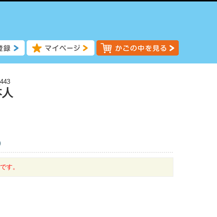
443
本人
)
中です。