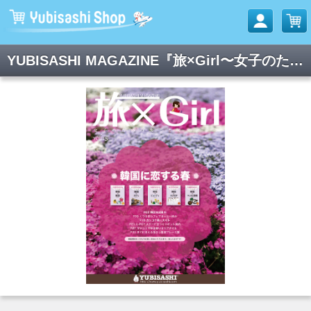
YUBISASHI MAGAZINE『旅×Girl〜女子のための旅じたくマガジン〜』Vol.15