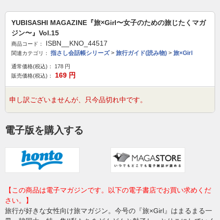
YUBISASHI MAGAZINE『旅×Girl〜女子のための旅じたくマガ
ジン〜』Vol.15
ISBN__KNO_44517
商品コード：
指さし会話帳シリーズ
>
旅行ガイド(読み物)
>
旅×Girl
関連カテゴリ：
通常価格(税込)：
178
円
169
円
販売価格(税込)：
申し訳ございませんが、只今品切れ中です。
電子版を購入する
【この商品は電子マガジンです。以下の電子書店でお買い求めくだ
さい。】
旅行が好きな女性向け旅マガジン。今号の『旅×Girl』はまるまる一