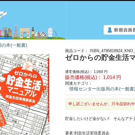
の本(一般書)
商品コード：
ISBN_4795818924_KNO_
ゼロからの貯金生活
通常価格(税込)：
1,068
円
販売価格(税込)：
1,014
円
関連カテゴリ：
情報センター出版局の本(一般書
申し訳ございませんが、只今品切れ
貯金したいけど金がない! そんなアナ
著者:利息生活実現委員会