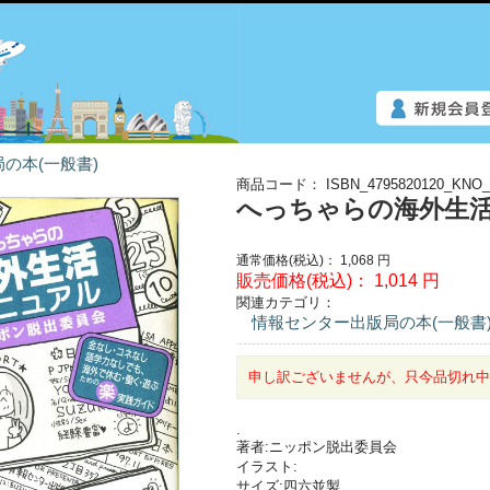
の本(一般書)
商品コード：
ISBN_4795820120_KNO_
へっちゃらの海外生
通常価格(税込)：
1,068
円
販売価格(税込)：
1,014
円
関連カテゴリ：
情報センター出版局の本(一般書
申し訳ございませんが、只今品切れ
.
著者:ニッポン脱出委員会
イラスト:
サイズ:四六並製