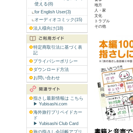
使える(8)
地方
人・家
for English User(3)
文化
オーディオコミック(15)
トラブル
その他
法人様向け(18)
特定商取引法に基づく表
記
プライバシーポリシー
ダウンロード方法
お問い合わせ
指さし最新情報は こちら
▶︎ Yubisashi.com
海外旅行プリペイドカー
ド
▶︎ Yubisashi Club Card
書籍と音声で
旅の指さし会話帳アプリ