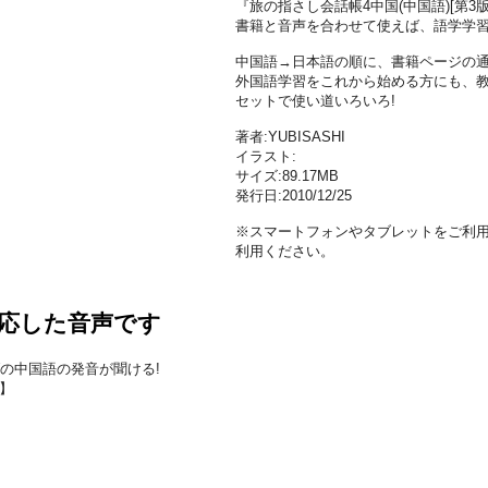
『旅の指さし会話帳4中国(中国語)[第
書籍と音声を合わせて使えば、語学学習
中国語→日本語の順に、書籍ページの
外国語学習をこれから始める方にも、
セットで使い道いろいろ!
著者:YUBISASHI
イラスト:
サイズ:89.17MB
発行日:2010/12/25
※スマートフォンやタブレットをご利用
利用ください。
応した音声です
の中国語の発音が聞ける!
分】