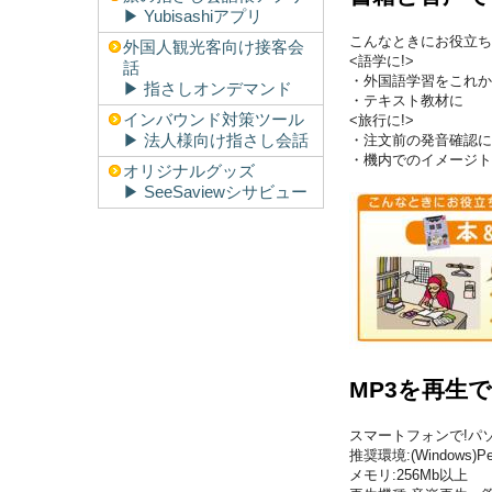
▶︎ Yubisashiアプリ
こんなときにお役立ち
外国人観光客向け接客会
<語学に!>
話
・外国語学習をこれか
▶︎ 指さしオンデマンド
・テキスト教材に
インバウンド対策ツール
<旅行に!>
▶︎ 法人様向け指さし会話
・注文前の発音確認に
・機内でのイメージト
オリジナルグッズ
▶︎ SeeSaviewシサビュー
MP3を再生
スマートフォンで!パ
推奨環境:(Windows)P
メモリ:256Mb以上