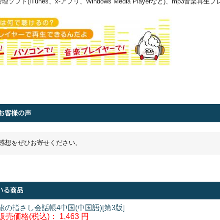
フト(iTunes、x-アプリ、Windows Media Playerなど)、mp3音楽再生
感想をぜひお寄せください。
旅の指さし会話帳4中国(中国語)[第3版]
販売価格(税込)：
1,463 円