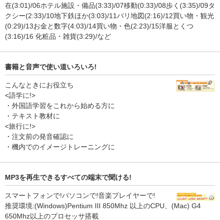
在(3:01)/06ホテル施設・備品(3:33)/07移動(0:33)/08歩く(3:35)/09タ
クシー(2:33)/10地下鉄ほか(3:03)/11パリ地図(2:16)/12買い物・観光
(0:29)/13お金と数字(4:03)/14買い物・色(2:23)/15洋服とくつ
(3:16)/16 化粧品・雑貨(3:29)/など
書籍と音声で使い道いろいろ!
こんなときにお役立ち
<語学に!>
・外国語学習をこれから始める方に
・テキスト教材に
<旅行に!>
・注文前の発音確認に
・機内でのイメージトレーニングに
MP3を再生できるすべての端末で聞ける!
スマートフォンで!パソコンで!音楽プレイヤーで!
推奨環境:(Windows)Pentium III 850Mhz 以上のCPU、(Mac) G4
650Mhz以上のプロセッサ搭載