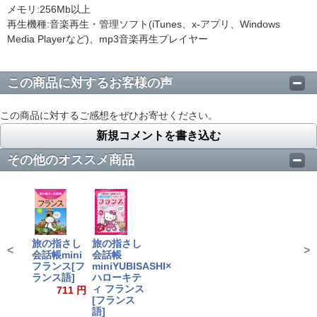
メモリ:256Mb以上
再生機種:音楽再生・管理ソフト(iTunes、x-アプリ、Windows
Media Playerなど)、mp3音楽再生プレイヤー
この商品に対するお客様の声
この商品に対するご感想をぜひお寄せください。
新規コメントを書き込む
その他のオススメ商品
旅の指さし
旅の指さし
<
>
会話帳mini
会話帳
フランス[フ
miniYUBISASHI×
ランス語]
ハローキテ
ィ フランス
711 円
[フランス
語]