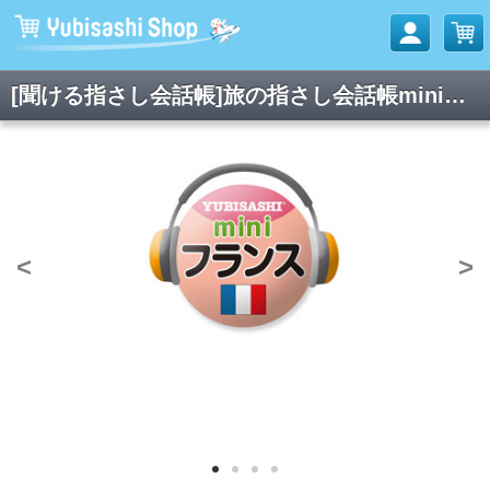
[聞ける指さし会話帳]旅の指さし会話帳miniフランス(フランス語)
<
>