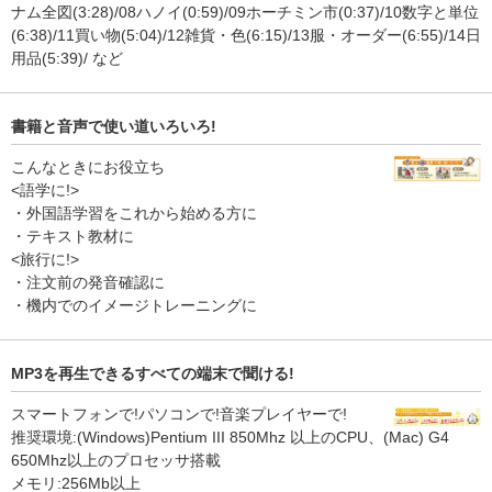
ナム全図(3:28)/08ハノイ(0:59)/09ホーチミン市(0:37)/10数字と単位
(6:38)/11買い物(5:04)/12雑貨・色(6:15)/13服・オーダー(6:55)/14日
用品(5:39)/ など
書籍と音声で使い道いろいろ!
こんなときにお役立ち
<語学に!>
・外国語学習をこれから始める方に
・テキスト教材に
<旅行に!>
・注文前の発音確認に
・機内でのイメージトレーニングに
MP3を再生できるすべての端末で聞ける!
スマートフォンで!パソコンで!音楽プレイヤーで!
推奨環境:(Windows)Pentium III 850Mhz 以上のCPU、(Mac) G4
650Mhz以上のプロセッサ搭載
メモリ:256Mb以上