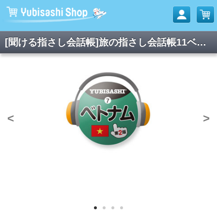
[聞ける指さし会話帳]旅の指さし会話帳11ベトナム(ベトナム語)[第2版]
<
>