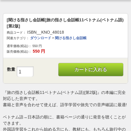
[聞ける指さし会話帳]旅の指さし会話帳11ベトナム(ベトナム語)
[第2版]
ISBN__KNO_48018
商品コード：
ダウンロード
>
聞ける指さし会話帳
関連カテゴリ：
通常価格(税込)：
550
円
550
円
販売価格(税込)：
数量
カートに入れる
『旅の指さし会話帳11ベトナム(ベトナム語)[第2版]』の本編に完全
対応した音声です。
書籍と音声を合わせて使えば、語学学習や旅先での音声確認に最適!
ベトナム語→日本語の順に、書籍ページの通りに発音を聴くことが
できます。
外国語学習をこれから始める方にも、教材にも、もちろん旅行中の