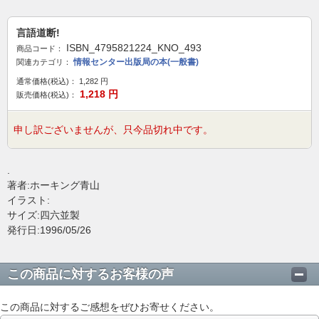
言語道断!
ISBN_4795821224_KNO_493
商品コード：
情報センター出版局の本(一般書)
関連カテゴリ：
通常価格(税込)：
1,282
円
1,218
円
販売価格(税込)：
申し訳ございませんが、只今品切れ中です。
.
著者:ホーキング青山
イラスト:
サイズ:四六並製
発行日:1996/05/26
この商品に対するお客様の声
この商品に対するご感想をぜひお寄せください。