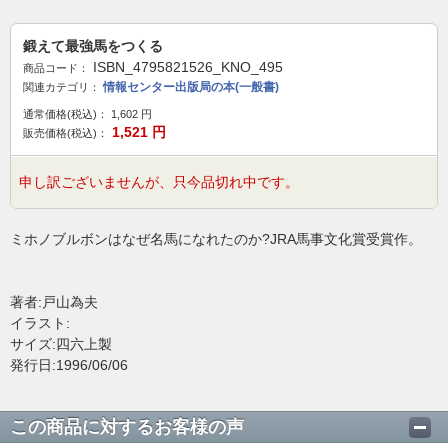
鍛えて最強馬をつくる
ISBN_4795821526_KNO_495
商品コード：
情報センター出版局の本(一般書)
関連カテゴリ：
通常価格(税込)：
1,602
円
1,521
円
販売価格(税込)：
申し訳ございませんが、只今品切れ中です。
ミホノブルボンはなぜ名馬になれたのか?JRA馬事文化賞受賞作。
著者:戸山為夫
イラスト:
サイズ:四六上製
発行日:1996/06/06
この商品に対するお客様の声