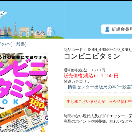
の本(一般書)
商品コード：
ISBN_4795826420_KNO_
コンビニビタミン
通常価格(税込)：
1,210
円
販売価格(税込)：
1,150
円
関連カテゴリ：
情報センター出版局の本(一般書
申し訳ございませんが、只今品切れ
時間のない現代人及びダイエッター、
商品のポイントや栄養価、味わいなど