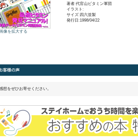
著者:代官山ビタミン軍団
イラスト:
サイズ:四六並製
発行日:1998/04/22
画像を拡大する
感想をぜひお寄せください。